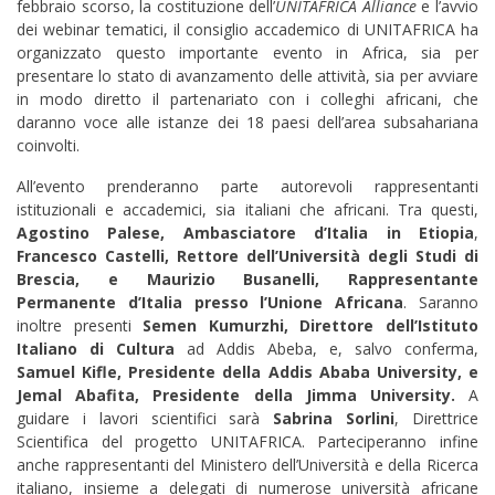
febbraio scorso, la costituzione dell’
UNITAFRICA Alliance
e l’avvio
dei webinar tematici, il consiglio accademico di UNITAFRICA ha
organizzato questo importante evento in Africa, sia per
presentare lo stato di avanzamento delle attività, sia per avviare
in modo diretto il partenariato con i colleghi africani, che
daranno voce alle istanze dei 18 paesi dell’area subsahariana
coinvolti.
All’evento prenderanno parte autorevoli rappresentanti
istituzionali e accademici, sia italiani che africani. Tra questi,
Agostino Palese, Ambasciatore d’Italia in Etiopia
,
Francesco Castelli, Rettore dell’Università degli Studi di
Brescia, e Maurizio Busanelli, Rappresentante
Permanente d’Italia presso l’Unione Africana
. Saranno
inoltre presenti
Semen Kumurzhi, Direttore dell’Istituto
Italiano di Cultura
ad Addis Abeba, e, salvo conferma,
Samuel Kifle, Presidente della Addis Ababa University, e
Jemal Abafita, Presidente della Jimma University.
A
guidare i lavori scientifici sarà
Sabrina Sorlini
, Direttrice
Scientifica del progetto UNITAFRICA. Parteciperanno infine
anche rappresentanti del Ministero dell’Università e della Ricerca
italiano, insieme a delegati di numerose università africane