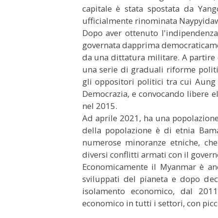
capitale è stata spostata da Yan
ufficialmente rinominata Naypyidaw,
Dopo aver ottenuto l'indipendenza
governata dapprima democraticament
da una dittatura militare. A partir
una serie di graduali riforme polit
gli oppositori politici tra cui Aun
Democrazia, e convocando libere ele
nel 2015.
Ad aprile 2021, ha una popolazione
della popolazione è di etnia Bam
numerose minoranze etniche, che s
diversi conflitti armati con il gover
Economicamente il Myanmar è anc
sviluppati del pianeta e dopo dec
isolamento economico, dal 2011
economico in tutti i settori, con pic