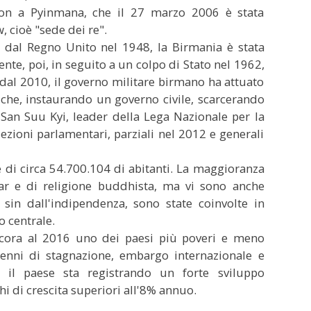
gon a Pyinmana, che il 27 marzo 2006 è stata
 cioè "sede dei re".
 dal Regno Unito nel 1948, la Birmania è stata
e, poi, in seguito a un colpo di Stato nel 1962,
e dal 2010, il governo militare birmano ha attuato
iche, instaurando un governo civile, scarcerando
g San Suu Kyi, leader della Lega Nazionale per la
zioni parlamentari, parziali nel 2012 e generali
 di circa 54.700.104 di abitanti. La maggioranza
ar e di religione buddhista, ma vi sono anche
in dall'indipendenza, sono state coinvolte in
no centrale.
ora al 2016 uno dei paesi più poveri e meno
enni di stagnazione, embargo internazionale e
 il paese sta registrando un forte sviluppo
chi di crescita superiori all'8% annuo.