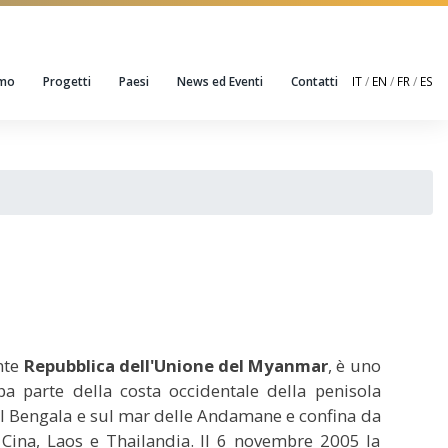
amo
Progetti
Paesi
News ed Eventi
Contatti
IT
/
EN
/
FR
/
ES
nte
Repubblica dell'Unione del Myanmar
, è uno
pa parte della costa occidentale della penisola
del Bengala e sul mar delle Andamane e confina da
 Cina, Laos e Thailandia. Il 6 novembre 2005 la