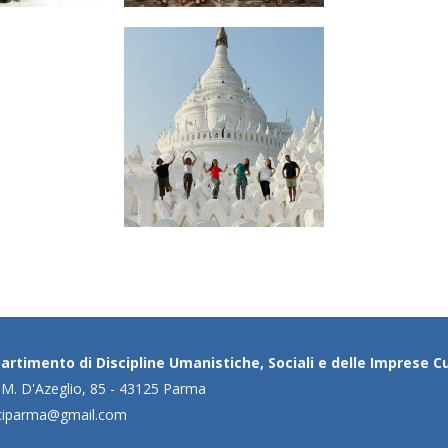
artimento di Discipline Umanistiche, Sociali e delle Imprese Cu
 M. D'Azeglio, 85 - 43125 Parma
ciparma@gmail.com