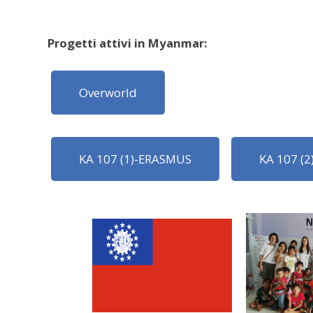
Progetti attivi in Myanmar:
Overworld
KA 107 (1)-ERASMUS
KA 107 (