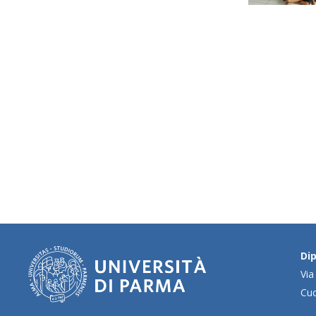
Dip
Via
Cu